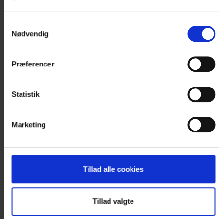
Kontakt os for booking og nærmere
information på +45 5577 4700
Samtykkevalg
Nødvendig
eller..
Præferencer
< VÆLG NY DATO I KALENDEREN
Statistik
Marketing
Tillad alle cookies
Tillad valgte