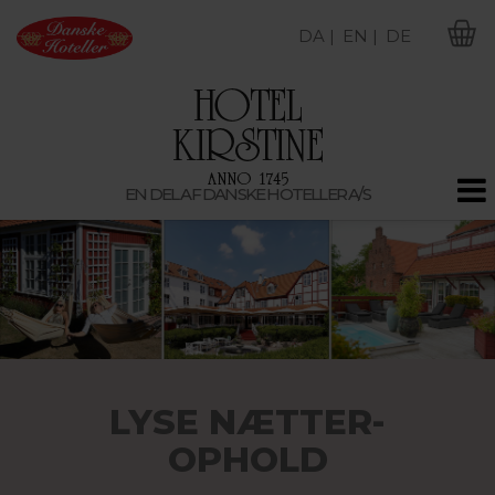
DA |
EN |
DE
M
EN DEL AF DANSKE HOTELLER A/S
LYSE NÆTTER-
OPHOLD