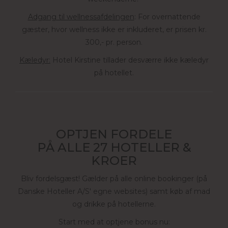
Adgang til wellnessafdelingen
: For overnattende
gæster, hvor wellness ikke er inkluderet, er prisen kr.
300,- pr. person.
Kæledyr:
Hotel Kirstine tillader desværre ikke kæledyr
på hotellet.
OPTJEN FORDELE
PÅ ALLE 27 HOTELLER &
KROER
Bliv fordelsgæst! Gælder på alle online bookinger (på
Danske Hoteller A/S' egne websites) samt køb af mad
og drikke på hotellerne.
Start med at optjene bonus nu: