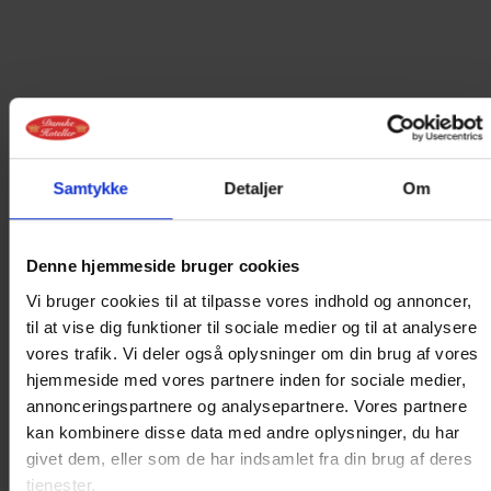
Samtykke
Detaljer
Om
ONLINE BOOKING
Denne hjemmeside bruger cookies
IKKE MULIGT
Vi bruger cookies til at tilpasse vores indhold og annoncer,
PÅ DEN VALGTE
til at vise dig funktioner til sociale medier og til at analysere
vores trafik. Vi deler også oplysninger om din brug af vores
DATO
hjemmeside med vores partnere inden for sociale medier,
annonceringspartnere og analysepartnere. Vores partnere
Det er ikke muligt at booke online på
kan kombinere disse data med andre oplysninger, du har
givet dem, eller som de har indsamlet fra din brug af deres
nuværende tidspunkt.
tjenester.