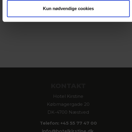
Kun nødvendige cookies
KONTAKT
Hotel Kirstine
Købmagergade 20
DK-4700 Næstved
Telefon: +45 55 77 47 00
info@
hotelkirstine.dk