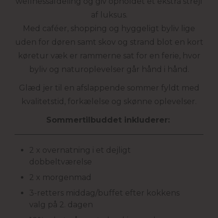
wellnessafdeling og giv opholdet et ekstra strejf
af luksus.
Med caféer, shopping og hyggeligt byliv lige
uden for døren samt skov og strand blot en kort
køretur væk er rammerne sat for en ferie, hvor
byliv og naturoplevelser går hånd i hånd.
Glæd jer til en afslappende sommer fyldt med
kvalitetstid, forkælelse og skønne oplevelser.
Sommertilbuddet inkluderer:
2 x overnatning i et dejligt
dobbeltværelse
2 x morgenmad
3-retters middag/buffet efter kokkens
valg på 2. dagen