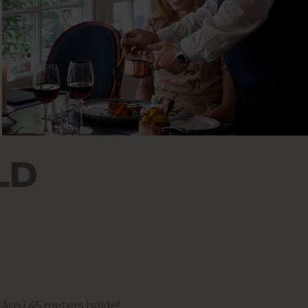
LD
årn i 45 meters højde!