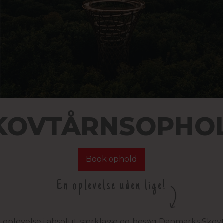
KOVTÅRNSOPHO
Book ophold
En oplevelse uden lige!
en oplevelse i absolut særklasse og besøg Danmarks Skovt