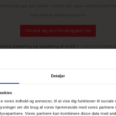
online bookinger (på Danske Hoteller A/S' egne websites) samt k
Start med at optjene bonus nu:
Tilmeld dig som fordelsgæst her
Gratis parkering og opladning af el-bil
er mulig mod betalin
. og har som standard valgt ikke at rengøre værelser hver dag (u
Detaljer
Læs begrundelse og meget mere
ookies
se vores indhold og annoncer, til at vise dig funktioner til sociale
oplysninger om din brug af vores hjemmeside med vores partnere i
OG AFREJSE DATO
ysepartnere. Vores partnere kan kombinere disse data med andr