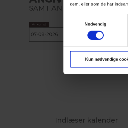
dem, eller som de har indsaml
SAMT ANTAL PERSONER OG
Samtykkevalg
Nødvendig
Ankomst
Afrejse
Kun nødvendige cook
Indlæser kalender