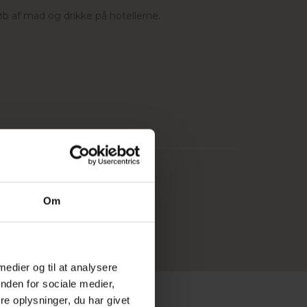
øb af mad og drikke på hotellerne.
g
nder ophold på mere end 1 nat)
Om
 medier og til at analysere
nden for sociale medier,
e oplysninger, du har givet