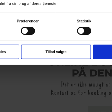
et fra din brug af deres tjenester.
 EVT. RABATKODE
Præferencer
Statistik
Værelser
1 værelse, 2 voksne
ies
Tillad valgte
ONLINE BO
PÅ DEN
Det er ikke muligt a
Kontakt os for booking 