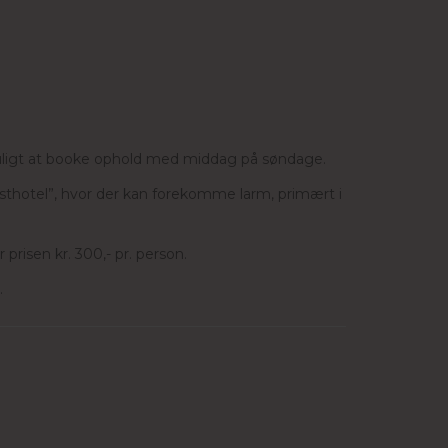
muligt at booke ophold med middag på søndage.
esthotel”, hvor der kan forekomme larm, primært i
 prisen kr. 300,- pr. person.
.