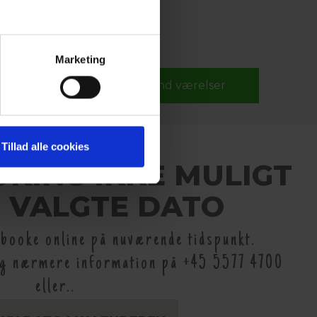
Marketing
Rabat kode
Tillad alle cookies
OKING IKKE MULIGT
 VALGTE DATO
t booke online på nuværende tidspunkt.
og nærmere information på +45 5577 4700
eller..