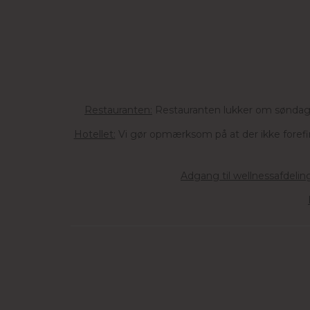
Restauranten:
Restauranten lukker om søndage
Hotellet:
Vi gør opmærksom på at der ikke forefind
Adgang til wellnessafdeli