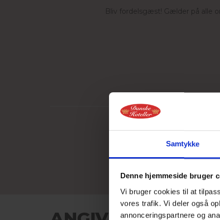
Bliv fordelsgæst! Gælder på alle 
Vi tager ansvar for miljøet..
Samtykke
Denne hjemmeside bruger c
Vi bruger cookies til at tilpas
vores trafik. Vi deler også 
ANGIV ANKOMST- 
annonceringspartnere og anal