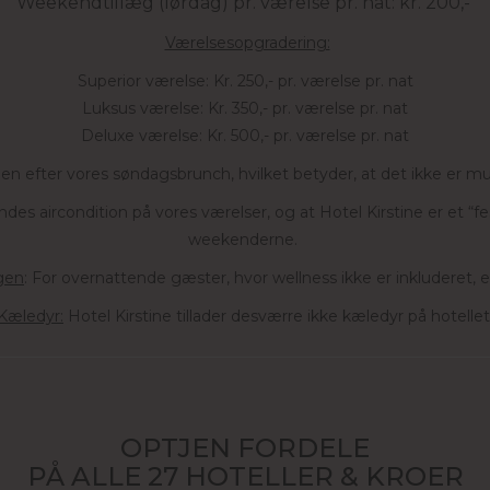
Weekendtillæg (lørdag) pr. værelse pr. nat: kr. 200,-
Værelsesopgradering:
Superior værelse: Kr. 250,- pr. værelse pr. nat
Luksus værelse: Kr. 350,- pr. værelse pr. nat
Deluxe værelse: Kr. 500,- pr. værelse pr. nat
n efter vores søndagsbrunch, hvilket betyder, at det ikke er 
es aircondition på vores værelser, og at Hotel Kirstine er et “f
weekenderne.
ngen
: For overnattende gæster, hvor wellness ikke er inkluderet, er
Kæledyr:
Hotel Kirstine tillader desværre ikke kæledyr på hotellet
OPTJEN FORDELE
PÅ ALLE 27 HOTELLER & KROER