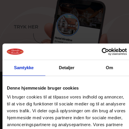
Samtykke
Detaljer
Om
Denne hjemmeside bruger cookies
KONTAKT
Vi bruger cookies til at tilpasse vores indhold og annoncer,
Hotel Kirstine
til at vise dig funktioner til sociale medier og til at analysere
Købmagergade 20
vores trafik. Vi deler også oplysninger om din brug af vores
DK-4700 Næstved
hjemmeside med vores partnere inden for sociale medier,
annonceringspartnere og analysepartnere. Vores partnere
Telefon: +45 55 77 47 00