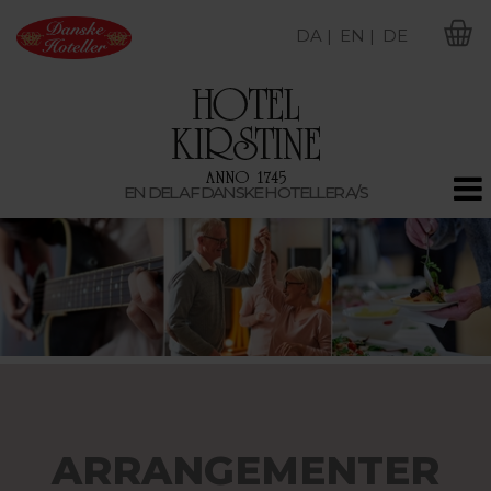
DA |
EN |
DE
M
EN DEL AF DANSKE HOTELLER A/S
ARRANGEMENTER