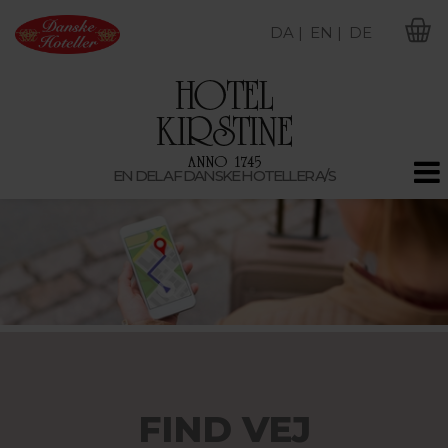
DA |
EN |
DE
M
EN DEL AF DANSKE HOTELLER A/S
FIND VEJ