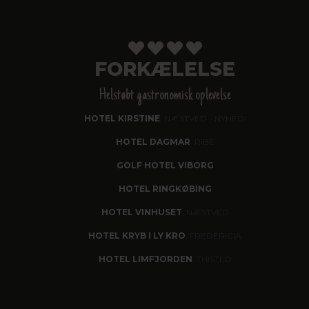
FORKÆLELSE
Helstøbt gastronomisk oplevelse
HOTEL KIRSTINE
, NÆSTVED - NYHED!
HOTEL DAGMAR
, RIBE
GOLF HOTEL VIBORG
HOTEL RINGKØBING
HOTEL VINHUSET
, NÆSTVED
HOTEL KRYB I LY KRO
, FREDERICIA
HOTEL LIMFJORDEN
, THISTED