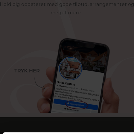
Hold dig opdateret med gode tilbud, arrangementer o
meget mere...