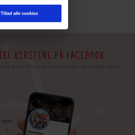
Tillad alle cookies
TEL KIRSTINE PÅ FACEBOOK
med gode tilbud, arrangementer og meget mere...