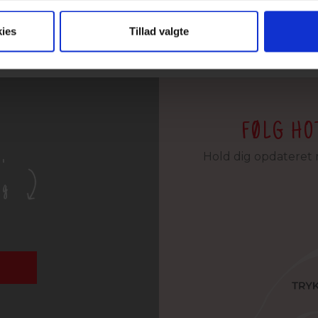
ies
Tillad valgte
FØLG HO
Hold dig opdateret 
'
og