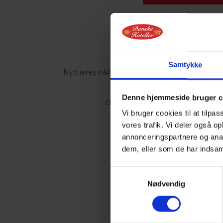
Fredag kl. 17.00-21.
KUN cavery buffet
Samtykke
Nyd jeres inkluderede forret allerede fra kl. 17.
18.00-20.30.
Denne hjemmeside bruger c
Dessert fra a la carte kort kan tilkø
Vi bruger cookies til at tilpas
vores trafik. Vi deler også 
Se cavery buffet
annonceringspartnere og anal
dem, eller som de har indsaml
Lørdag kl. 17.00 - 21
Samtykkevalg
KUN vores månedsm
Nødvendig
Se månedens me