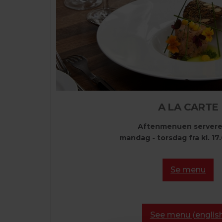
A LA CARTE
Aftenmenuen serveres
mandag - torsdag fra kl. 17.
Se menu
See menu (english