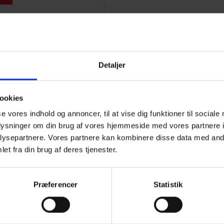
30
Detaljer
00. Buffeten serveres fra kl.
ookies
bes til kl. 21.30
se vores indhold og annoncer, til at vise dig funktioner til sociale
oplysninger om din brug af vores hjemmeside med vores partnere i
ysepartnere. Vores partnere kan kombinere disse data med andr
et fra din brug af deres tjenester.
.30
enu
Præferencer
Statistik
nu