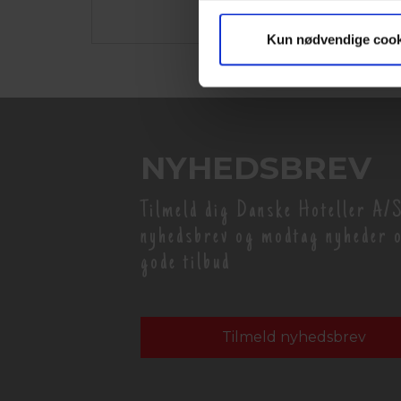
Kun nødvendige cook
NYHEDSBREV
Tilmeld dig Danske Hoteller A/S
nyhedsbrev og modtag nyheder 
gode tilbud
Tilmeld nyhedsbrev