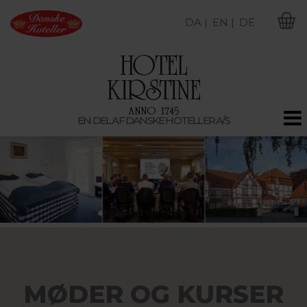
DA |
EN |
DE
M
EN DEL AF DANSKE HOTELLER A/S
MØDER OG KURSER