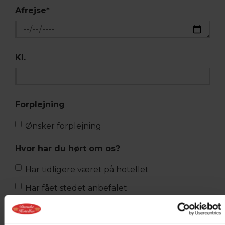
Afrejse
*
Kl.
Forplejning
Ønsker forplejning
Hvor har du hørt om os?
Har tidligere været på hotellet
Har fået stedet anbefalet
Har fundet hotellet via google mv.